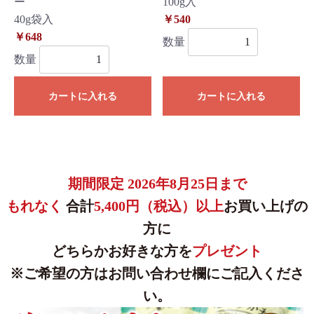
ー
100g入
40g袋入
￥540
￥648
数量
数量
カートに入れる
カートに入れる
期間限定 2026年8月25日まで
もれなく
合計
5,400円（税込）以上
お買い上げの
方に
どちらかお好きな方を
プレゼント
※ご希望の方はお問い合わせ欄にご記入くださ
い。