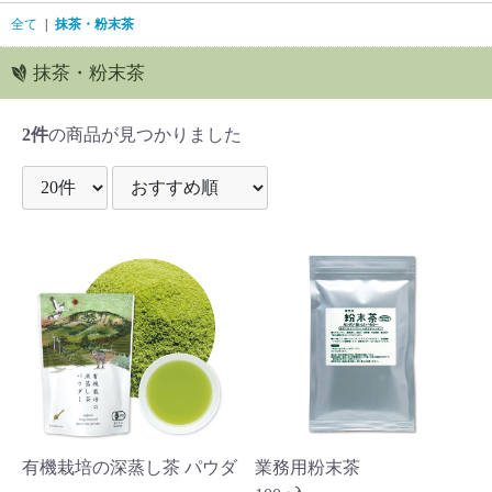
全て
|
抹茶・粉末茶
抹茶・粉末茶
2件
の商品が見つかりました
有機栽培の深蒸し茶 パウダ
業務用粉末茶