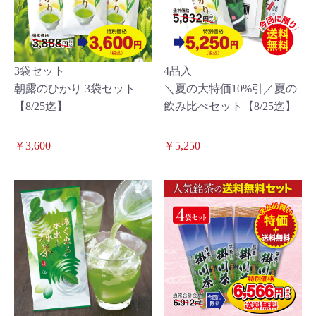
3袋セット
4品入
朝露のひかり 3袋セット
＼夏の大特価10%引／夏の
【8/25迄】
飲み比べセット【8/25迄】
￥3,600
￥5,250