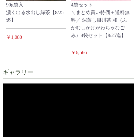
90g袋入
4袋セット
濃く出る水出し緑茶【8/25
＼まとめ買い特価＋送料無
迄】
料／ 深蒸し掛川茶 和（ふ
かむしかけがわちゃなご
み）4袋セット【8/25迄】
￥1,080
￥6,566
ギャラリー