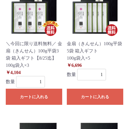
＼今回に限り送料無料／ 金
金扇（きんせん）100g平袋
扇（きんせん）100g平袋3
5袋 箱入ギフト
袋 箱入ギフト【8/25迄】
100g袋入×5
100g袋入×3
￥6,696
￥4,104
数量
数量
カートに入れる
カートに入れる