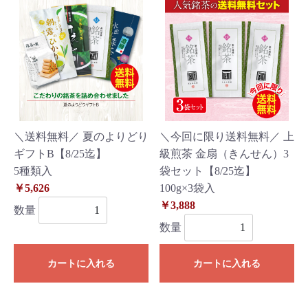
＼送料無料／ 夏のよりどり
＼今回に限り送料無料／ 上
ギフトB【8/25迄】
級煎茶 金扇（きんせん）3
5種類入
袋セット【8/25迄】
￥5,626
100g×3袋入
￥3,888
数量
数量
カートに入れる
カートに入れる