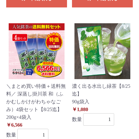
＼まとめ買い特価＋送料無
濃く出る水出し緑茶【8/25
料／ 深蒸し掛川茶 和（ふ
迄】
かむしかけがわちゃなご
90g袋入
み）4袋セット【8/25迄】
￥1,080
200g×4袋入
数量
￥6,566
数量