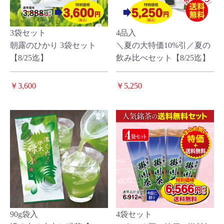
3袋セット
4品入
朝露のひかり 3袋セット
＼夏の大特価10%引／夏の
【8/25迄】
飲み比べセット【8/25迄】
￥3,600
￥5,250
90g袋入
4袋セット