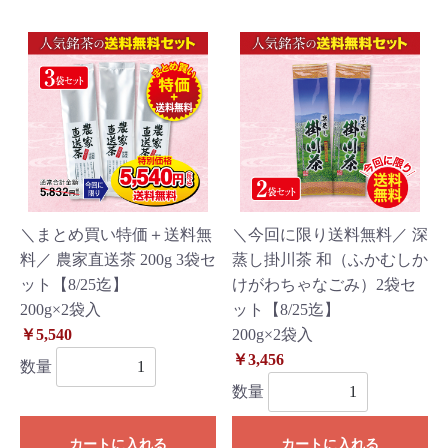
＼まとめ買い特価＋送料無
＼今回に限り送料無料／ 深
料／ 農家直送茶 200g 3袋セ
蒸し掛川茶 和（ふかむしか
ット【8/25迄】
けがわちゃなごみ）2袋セ
200g×2袋入
ット【8/25迄】
￥5,540
200g×2袋入
￥3,456
数量
数量
カートに入れる
カートに入れる