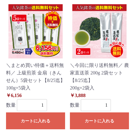
＼まとめ買い特価＋送料無
＼今回に限り送料無料／ 農
料／ 上級煎茶 金扇（きん
家直送茶 200g 2袋セット
せん）5袋セット【8/25迄】
【8/25迄】
100g×5袋入
200g×2袋入
￥6,156
￥3,888
数量
数量
カートに入れる
カートに入れる