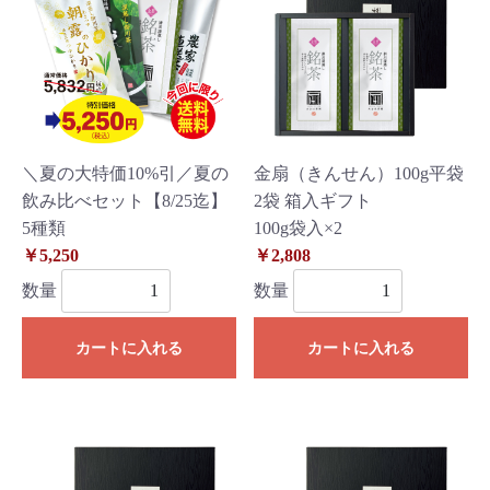
＼夏の大特価10%引／夏の
金扇（きんせん）100g平袋
飲み比べセット【8/25迄】
2袋 箱入ギフト
5種類
100g袋入×2
￥5,250
￥2,808
数量
数量
カートに入れる
カートに入れる