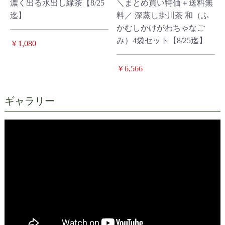
濃く出る水出し緑茶【8/25
＼まとめ買い特価＋送料無
迄】
料／ 深蒸し掛川茶 和（ふ
かむしかけがわちゃなご
み）4袋セット【8/25迄】
￥1,080
￥6,566
ギャラリー