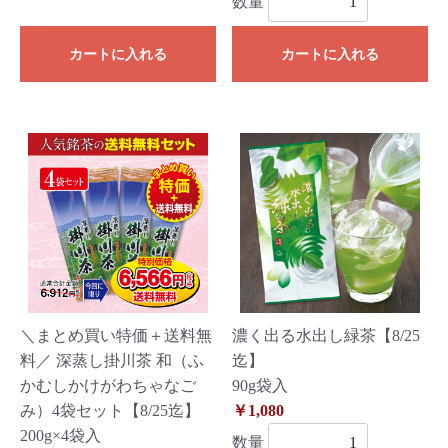
数量
カートに入れる
カートに入れる
＼まとめ買い特価＋送料無
濃く出る水出し緑茶【8/25
料／ 深蒸し掛川茶 和（ふ
迄】
かむしかけがわちゃなご
90g袋入
み）4袋セット【8/25迄】
￥1,080
200g×4袋入
数量