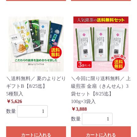
＼送料無料／ 夏のよりどり
＼今回に限り送料無料／ 上
ギフトB【8/25迄】
級煎茶 金扇（きんせん）3
5種類入
袋セット【8/25迄】
￥5,626
100g×3袋入
￥3,888
数量
数量
カートに入れる
カートに入れる