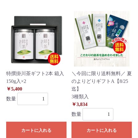
特撰掛川茶ギフト2本 箱入
＼今回に限り送料無料／ 夏
150g入×2
のよりどりギフトA【8/25
￥5,400
迄】
3種類入
数量
￥3,834
数量
カートに入れる
カートに入れる