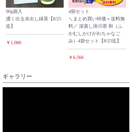
90g袋入
4袋セット
濃く出る水出し緑茶【8/25
＼まとめ買い特価＋送料無
迄】
料／ 深蒸し掛川茶 和（ふ
かむしかけがわちゃなご
み）4袋セット【8/25迄】
￥1,080
￥6,566
ギャラリー