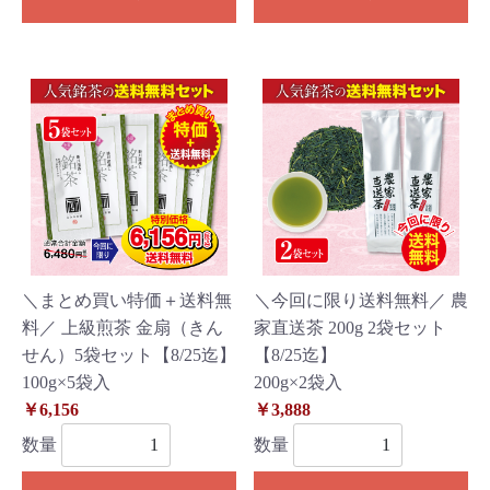
＼まとめ買い特価＋送料無
＼今回に限り送料無料／ 農
料／ 上級煎茶 金扇（きん
家直送茶 200g 2袋セット
せん）5袋セット【8/25迄】
【8/25迄】
100g×5袋入
200g×2袋入
￥6,156
￥3,888
数量
数量