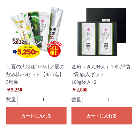
＼夏の大特価10%引／夏の
金扇（きんせん）100g平袋
飲み比べセット【8/25迄】
2袋 箱入ギフト
5種類
100g袋入×2
￥5,250
￥2,808
数量
数量
カートに入れる
カートに入れる