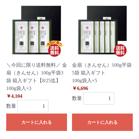
＼今回に限り送料無料／ 金
金扇（きんせん）100g平袋
扇（きんせん）100g平袋3
5袋 箱入ギフト
袋 箱入ギフト【8/25迄】
100g袋入×5
100g袋入×3
￥6,696
￥4,104
数量
数量
カートに入れる
カートに入れる