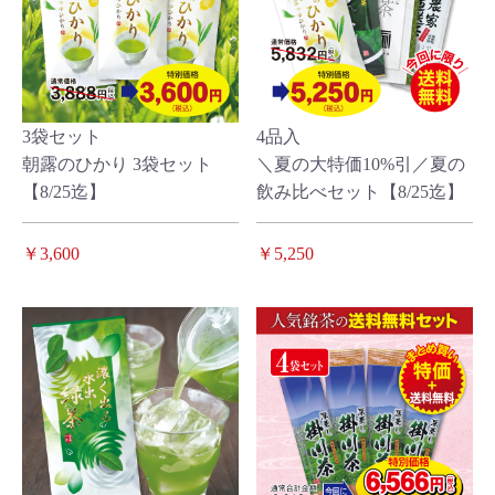
3袋セット
4品入
朝露のひかり 3袋セット
＼夏の大特価10%引／夏の
【8/25迄】
飲み比べセット【8/25迄】
￥3,600
￥5,250