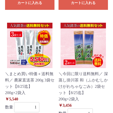
カートに入れる
カートに入れる
＼まとめ買い特価＋送料無
＼今回に限り送料無料／ 深
料／ 農家直送茶 200g 3袋セ
蒸し掛川茶 和（ふかむしか
ット【8/25迄】
けがわちゃなごみ）2袋セ
200g×2袋入
ット【8/25迄】
￥5,540
200g×2袋入
￥3,456
数量