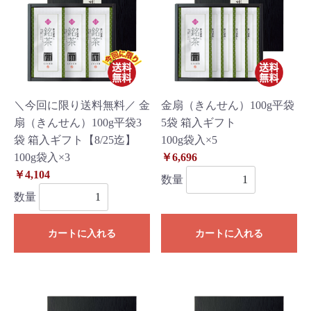
＼今回に限り送料無料／ 金
金扇（きんせん）100g平袋
扇（きんせん）100g平袋3
5袋 箱入ギフト
袋 箱入ギフト【8/25迄】
100g袋入×5
100g袋入×3
￥6,696
￥4,104
数量
数量
カートに入れる
カートに入れる