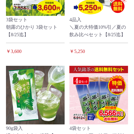
3袋セット
4品入
朝露のひかり 3袋セット
＼夏の大特価10%引／夏の
【8/25迄】
飲み比べセット【8/25迄】
￥3,600
￥5,250
90g袋入
4袋セット