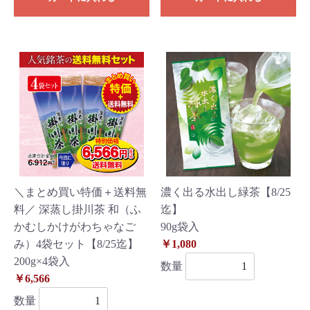
＼まとめ買い特価＋送料無
濃く出る水出し緑茶【8/25
料／ 深蒸し掛川茶 和（ふ
迄】
かむしかけがわちゃなご
90g袋入
み）4袋セット【8/25迄】
￥1,080
200g×4袋入
数量
￥6,566
数量