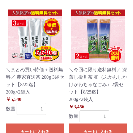
＼まとめ買い特価＋送料無
＼今回に限り送料無料／ 深
料／ 農家直送茶 200g 3袋セ
蒸し掛川茶 和（ふかむしか
ット【8/25迄】
けがわちゃなごみ）2袋セ
200g×2袋入
ット【8/25迄】
￥5,540
200g×2袋入
￥3,456
数量
数量
カートに入れる
カートに入れる