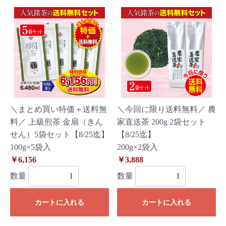
＼まとめ買い特価＋送料無
＼今回に限り送料無料／ 農
料／ 上級煎茶 金扇（きん
家直送茶 200g 2袋セット
せん）5袋セット【8/25迄】
【8/25迄】
100g×5袋入
200g×2袋入
￥6,156
￥3,888
数量
数量
カートに入れる
カートに入れる