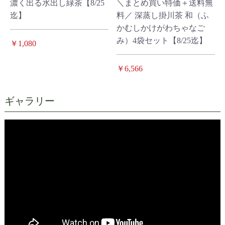
濃く出る水出し緑茶【8/25
＼まとめ買い特価＋送料無
迄】
料／ 深蒸し掛川茶 和（ふ
かむしかけがわちゃなご
み）4袋セット【8/25迄】
￥1,080
￥6,566
ギャラリー