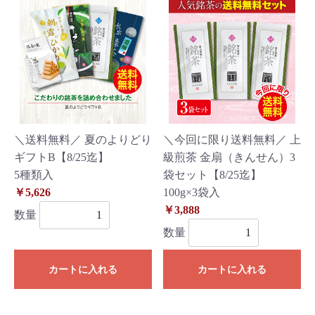
＼送料無料／ 夏のよりどり
＼今回に限り送料無料／ 上
ギフトB【8/25迄】
級煎茶 金扇（きんせん）3
5種類入
袋セット【8/25迄】
￥5,626
100g×3袋入
￥3,888
数量
数量
カートに入れる
カートに入れる