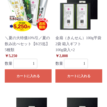
＼夏の大特価10%引／夏の
金扇（きんせん）100g平袋
飲み比べセット【8/25迄】
2袋 箱入ギフト
5種類
100g袋入×2
￥5,250
￥2,808
数量
数量
カートに入れる
カートに入れる