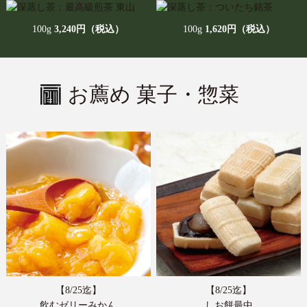
【新茶ご予約承り中＆特別企画＆季節のお菓子・お惣菜の取
扱いが始まりました】
100g
3,240円（税込）
100g
1,620円（税込）
平素はあきは茶園をご愛顧頂き、誠にありがとうございま
す。
本日より、新茶のご予約受付を開始いたしました。贈り物に
ピッタリのギフトや、お得なまとめ買いセット、また新茶前
お薦め 菓子・惣菜
の在庫処分セールとしてお得な送料無料セットもご用意して
おります。さらに、この時期だけの美味しいお菓子やお惣
菜、限定の茶器を取り揃えております。楽しいお茶の時間の
お供に、ぜひご賞味ください。（2026年6月1日AM9時迄）
◎予約新茶・在庫処分セール商品はこちら
◎季節のお菓子・お惣菜はこちら
◎限定の茶器はこちら
2026/03/13
【走り新茶のご予約受付・新茶前の在庫処分セールを開始し
ました】
平素はあきは茶園をご愛顧頂き、誠にありがとうございま
す。
【8/25迄】
【8/25迄】
本日より、走り新茶のご予約受付を開始いたしました。また
飲むゼリーみかん
しお餅最中