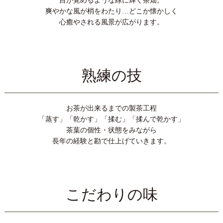
目が覚めるような緑に輝く茶畑。
す。
爽やかな風が梢をわたり…どこか懐かしく
本日より、毎年大人気の福袋や新春お買得商品、この時期だ
心癒やされる風景が広がります。
けの美味しいお菓子やお惣菜を取り揃えております。楽しい
お茶の時間のお供に、ぜひご賞味ください。（2026年2月1日
AM9時迄）
◎新春お買得セール商品はこちら
熟練の技
◎季節のお菓子・お惣菜はこちら
2025/12/04
お茶が出来るまでの製茶工程
【物量増加に伴うお荷物の遅延について】
「蒸す」「乾かす」「揉む」「揉んで乾かす」
平素は格別のご高配を賜り厚く御礼申し上げます。
茶葉の個性・状態をみながら
長年の経験と勘で仕上げていきます。
年末の物流増加により、佐川急便より配達遅延のお知らせご
ざいます。
お急ぎのところ申し訳ございませんが、ご指定のお日にちに
配達ができない場合がございます。
こだわりの味
何卒ご理解賜りますようお願い申し上げます。
あきは茶園