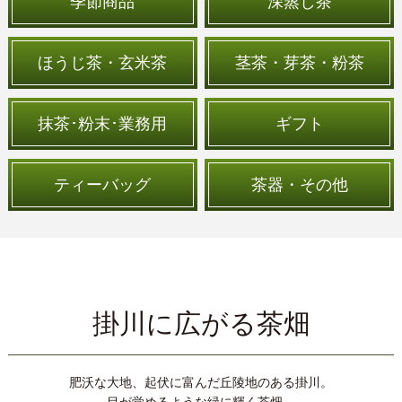
季節商品
深蒸し茶
2026/01/24
ほうじ茶・玄米茶
茎茶・芽茶・粉茶
【創業感謝祭＆季節のお菓子・お惣菜＆限定茶器の取扱いが
始まりました】
平素はあきは茶園をご愛顧頂き、誠にありがとうございま
抹茶･粉末･業務用
ギフト
す。
本日より、【農林水産大臣賞&最高金賞W受賞を記念した限
定茶】や、【創業感謝祭特別企画】のお得なセットや限定商
品、この時期だけの美味しいお菓子やお惣菜を取り揃えてお
ティーバッグ
茶器・その他
ります。楽しいお茶の時間のお供に、ぜひご賞味ください。
（2026年3月5日AM9時迄）
◎受賞記念茶はこちら
◎創業感謝祭商品はこちら
◎季節のお菓子・お惣菜はこちら
◎限定茶器はこちら
掛川に広がる茶畑
2025/12/26
【新春お買得セールのご案内】
肥沃な大地、起伏に富んだ丘陵地のある掛川。
平素はあきは茶園をご愛顧頂き、誠にありがとうございま