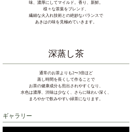
味、濃厚にしてマイルド。香り、新鮮。
詳しくはこちら
様々な茶葉をブレンド、
繊細な火入れ技術との絶妙なバランスで
あきはの味を見極めていきます。
2025/11/27
【お歳暮＆お年賀セール＆季節のお菓子・お惣菜の取扱いが
始まりました】
平素はあきは茶園をご愛顧頂き、誠にありがとうございま
深蒸し茶
す。
本日より、年末年始のご贈答に便利なギフトやお年賀に最適
なお茶、この時期だけの美味しいお菓子やお惣菜を取り揃え
ております。楽しいお茶の時間のお供に、ぜひご賞味くださ
通常のお茶よりも2〜3倍ほど
い。（2026年1月8日AM9時迄）
蒸し時間を長くして作ることで
◎お歳暮＆お年賀セール商品はこちら
お茶の健康成分も煎出されやすくなり、
◎季節のお菓子・お惣菜はこちら
水色は濃厚、渋味は少なく、さらに味わい深く、
◎限定の茶器はこちら
まろやかで飲みやすい緑茶になります。
ギャラリー
2025/11/04
【三ケ日みかんのご予約に関しまして】
平素はあきは茶園をご愛顧頂き、誠にありがとうございま