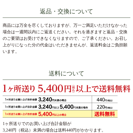
平素はあきは茶園をご愛顧頂き、誠にありがとうございま
返品・交換について
す。
二番茶製造も無事終わり、一年販売する全てのお茶の準備が
商品には万全を尽くしておりますが、万一ご満足いただけなかった
整いました。今年も美味しいお茶がご用意できました。今回
場合は一週間以内にご返送ください。それを過ぎますと返品・交換
は清涼感と綺麗な水色の「朝露のひかり」や高級抹茶をふん
のご要望はお受けできなくなりますので、ご了承ください。お召し
だんに使った「濃く出る水出し煎茶」など、この夏にぴった
上がりになった分の代金はいただきませんが、返送料金はご負担願
りの新商品をご紹介させて頂きました。ご贈答やお得なセッ
います。
トもご用意致しましたので、是非ご用命頂けます様ご注文を
お待ち致しております。人気の送料無料ギフトや、ひんやり
美味しい夏限定の「冷茶」や特撰ガラス急須も登場しまし
た。この機会に是非美味しいお茶をお楽しみください。さら
送料について
に、この時期だけの美味しいお菓子やお惣菜を取り揃えてお
ります。楽しいお茶の時間のお供に、ぜひご賞味ください。
（2025年8月26日AM9時迄）
◎夏のお茶＆お中元＆特別企画商品はこちら
◎季節のお菓子・お惣菜はこちら
◎限定の茶器はこちら
1ヶ所送りでのお買い上げ合計金額が
2025/05/23
3,240円（税込）未満の場合は送料440円がかかります。