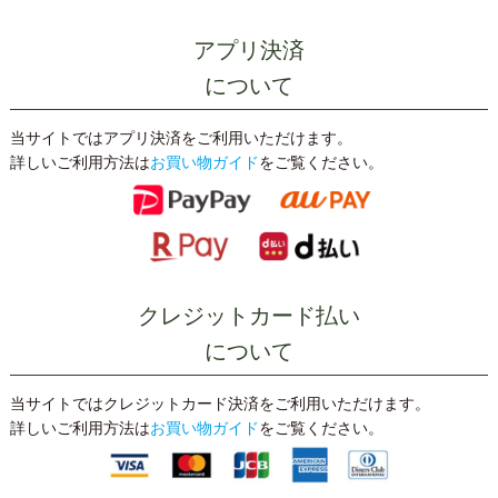
◎限定の茶器はこちら
アプリ決済
について
2025/08/18
【お月見のお茶&特別企画＆季節のお菓子・お惣菜の取扱い
が始まりました】
当サイトではアプリ決済をご利用いただけます。
平素はあきは茶園をご愛顧頂き、誠にありがとうございま
詳しいご利用方法は
お買い物ガイド
をご覧ください。
す。
お待たせしました。本日より、世界農業遺産「静岡の茶草場
農法」で作った人気の【お月見のお茶】や、敬老の日の贈り
物にピッタリの特別ギフト。さらに、人気の送料無料企画
や、この時期だけの美味しいお菓子やお惣菜を取り揃えてお
ります。楽しいお茶の時間のお供に、ぜひご賞味ください。
クレジットカード払い
（2025年10月1日AM9時迄）
について
◎お月見のお茶＆特別企画商品はこちら
◎季節のお菓子・お惣菜はこちら
当サイトではクレジットカード決済をご利用いただけます。
詳しいご利用方法は
お買い物ガイド
をご覧ください。
2025/06/26
【夏のお茶&お中元＆季節のお菓子・お惣菜の取扱いが始ま
りました】