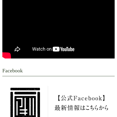
す。
限定商品として掲載いたしておりました『三ケ日みかん』で
すが、
出荷予定数分のご予約に達しましたので、新規ご予約を締め
切らせて頂きます。
沢山のご予約、誠にありがとうございました。
12月の上旬ごろから、ご予約順に出荷してまいりますので
お届けまで今しばらくお待ちくださいますようお願い申し上
げます。
Facebook
あきは茶園
2025/10/24
【品評会出品茶＆お歳暮＆季節のお菓子・お惣菜の取扱いが
始まりました】
平素はあきは茶園をご愛顧頂き、誠にありがとうございま
す。