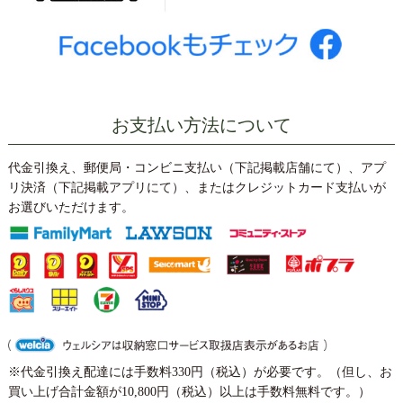
本日より、熟練の茶師が仕上げた自慢の逸品や、お歳暮・ご
贈答に便利なギフト、この時期だけの美味しいお菓子やお惣
菜も取り揃えております。楽しいお茶の時間のお供に、ぜひ
ご賞味ください。（2025年12月1日AM9時迄）
◎品評会出品茶＆お歳暮先取り商品はこちら
◎季節のお菓子・お惣菜はこちら
◎限定の茶器はこちら
お支払い方法について
代金引換え、郵便局・コンビニ支払い（下記掲載店舗にて）、アプ
2025/09/25
リ決済（下記掲載アプリにて）、またはクレジットカード支払いが
【秋の蔵出し限定茶＆季節のお菓子・お惣菜の取扱いが始ま
お選びいただけます。
りました】
平素はあきは茶園をご愛顧頂き、誠にありがとうございま
す。
お待たせしました。本日より、熟成された秋の限定【蔵出し
新茶】が登場しました。さらに、人気の送料無料企画や、こ
の時期だけの美味しいお菓子やお惣菜も取り揃えておりま
す。楽しいお茶の時間のお供に、ぜひご賞味ください。
（2025年11月4日AM9時迄）
※代金引換え配達には手数料330円（税込）が必要です。（但し、お
◎秋の蔵出し限定茶＆特別企画商品はこちら
買い上げ合計金額が10,800円（税込）以上は手数料無料です。）
◎季節のお菓子・お惣菜はこちら