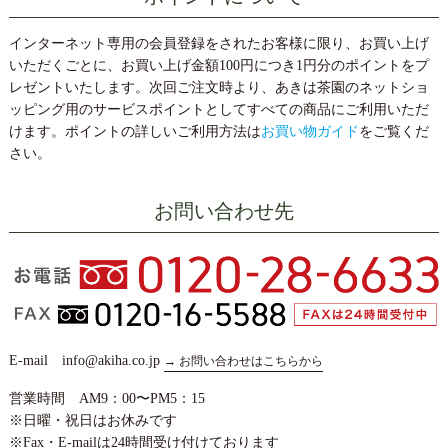
ピッタリのギフトや、お得なまとめ買いセット、また新茶前
の在庫処分セールとしてお得な送料無料セットもご用意して
インターネット専用の会員登録をされたお客様に限り、お買い上げ
おります。さらに、この時期だけの美味しいお菓子やお惣
いただくごとに、お買い上げ金額100円につき1円分のポイントをプ
菜、限定の茶器を取り揃えております。楽しいお茶の時間の
レゼントいたします。次回ご注文時より、あきは茶園のネットショ
お供に、ぜひご賞味ください。（2025年6月2日AM9時迄）
ッピング用のサービスポイントとしてすべての商品にご利用いただ
◎予約新茶・在庫処分セール商品はこちら
けます。ポイントの詳しいご利用方法は
お買い物ガイド
をご覧くだ
◎季節のお菓子・お惣菜はこちら
さい。
◎限定の茶器はこちら
お問い合わせ先
2025/04/07
【4月9日／サーバー、メンテナンスのご案内】
平素よりあきは茶園をお引き立て頂きまして、誠にありがと
うございます。
この度、下記の日程でメンテナンスを実施することとなりま
E-mail info@akiha.co.jp
→ お問い合わせはこちらから
したので、ご案内させていただきます。メンテナンス作業時
はWEBサイトの閲覧・お買い物が出来ません。お客様へご不
営業時間 AM9：00〜PM5：15
便とご迷惑をおかけいたしますが、何卒ご容赦賜わりますよ
※日曜・祝日はお休みです
うお願い申し上げます。
※Fax・E-mailは24時間受け付けております