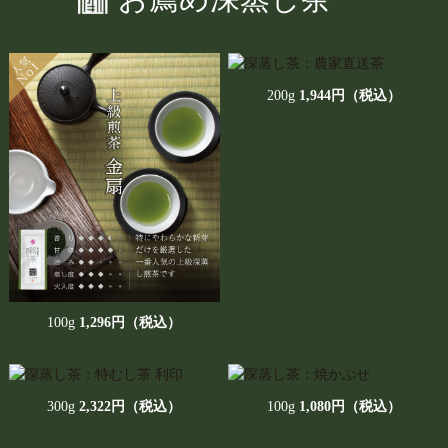
2026/05/22
【おいしい新茶＆特別企画＆季節のお菓子・お惣菜の取扱い
200g
1,944円（税込）
が始まりました】
平素はあきは茶園をご愛顧頂き、誠にありがとうございま
す。
お待たせしました。本日より、当園の人気銘茶「優良品種さ
えみどり」「焼かぶせ」も新茶になりました。また、数量限
定販売の「天葉」はさらに美味しくリニューアルされまし
た。お得な送料無料セットもご用意しております。さらに、
この時期だけの美味しいお菓子やお惣菜を取り揃えておりま
す。楽しいお茶の時間のお供に、ぜひご賞味ください。
（2026年7月1日AM9時迄）
100g
1,296円（税込）
◎おいしい新茶&特別企画商品はこちら
◎季節のお菓子・お惣菜はこちら
◎限定の茶器はこちら
300g
2,322円（税込）
100g
1,080円（税込）
2026/04/17