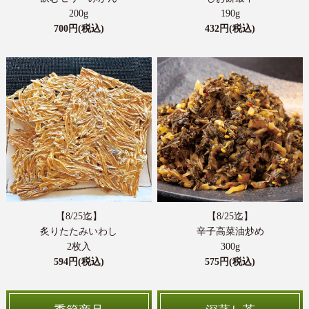
新茶前の在庫処分セールとしてお得な送料無料セットもご用
200g
190g
意しております。この時期だけの美味しいお菓子やお惣菜を
700円(税込)
432円(税込)
取り揃えております。楽しいお茶の時間のお供に、ぜひご賞
味ください。（2026年4月16日AM9時迄）
◎予約新茶・在庫処分セール商品はこちら
◎季節のお菓子・お惣菜はこちら
◎限定茶器はこちら
2026/02/28
【決算謝恩セール＆季節のお菓子・お惣菜の取扱いが始まり
ました】
平素はあきは茶園をご愛顧頂き、誠にありがとうございま
す。
【8/25迄】
【8/25迄】
本日より、決算謝恩セールのお得な商品、この時期だけの美
炙りたたみいわし
辛子高菜油炒め
味しいお菓子やお惣菜を取り揃えております。楽しいお茶の
2枚入
300g
時間のお供に、ぜひご賞味ください。（2026年4月9日AM9時
594円(税込)
575円(税込)
迄）
◎決算謝恩セール商品はこちら
◎季節のお菓子・お惣菜はこちら