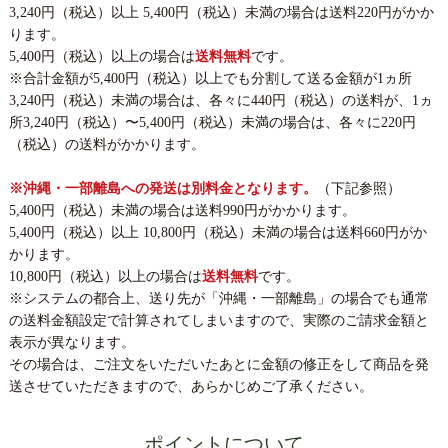
【新茶出揃い＆特別企画＆季節のお菓子・お惣菜の取扱いが
3,240円（税込）以上 5,400円（税込）未満の場合は送料220円がかか
始まりました】
ります。
平素はあきは茶園をご愛顧頂き、誠にありがとうございま
5,400円（税込）以上の場合は
送料無料
です。
す。
※合計金額が5,400円（税込）以上でも分割して送る金額が1ヵ所
お待たせしました。本日より、当園の人気銘茶「優良品種さ
3,240円（税込）未満の場合は、各々に440円（税込）の送料が、1ヵ
えみどり」「焼かぶせ」、数量限定販売の「天葉」も新茶に
所3,240円（税込）〜5,400円（税込）未満の場合は、各々に220円
なりました。お得な送料無料セットもご用意しております。
（税込）の送料がかかります。
さらに、この時期だけの美味しいお菓子やお惣菜を取り揃え
ております。楽しいお茶の時間のお供に、ぜひご賞味くださ
※沖縄・一部離島への発送は別料金となります。
（下記参照）
い。（2025年7月1日AM9時迄）
5,400円（税込）未満の場合は送料990円がかかります。
◎新茶出揃い&特別企画商品はこちら
5,400円（税込）以上 10,800円（税込）未満の場合は送料660円がか
◎季節のお菓子・お惣菜はこちら
かります。
◎限定の茶器はこちら
10,800円（税込）以上の場合は
送料無料
です。
※システムの都合上、送り先が「沖縄・一部離島」の場合でも通常
の送料金額設定で計算されてしまいますので、実際のご請求金額と
2025/04/12
表示が異なります。
【新茶ご予約承り中＆特別企画＆季節のお菓子・お惣菜の取
その場合は、ご注文をいただいたあとに金額の修正をして商品を発
扱いが始まりました】
送させていただきますので、あらかじめご了承ください。
平素はあきは茶園をご愛顧頂き、誠にありがとうございま
す。
ポイントについて
本日より、新茶のご予約受付を開始いたしました。贈り物に