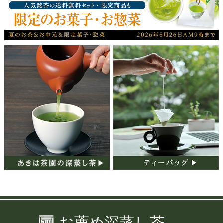
詳しくはこちら
2026/06/27
【夏のお茶&お中元＆季節のお菓子・お惣菜の取扱いが始ま
りました】
平素はあきは茶園をご愛顧頂き、誠にありがとうございま
す。
春から初夏にかけての荒茶製造も終わり、年間販売用の美味
しい荒茶原料が整いました。今年は作柄にも恵まれ、美味し
いお茶が沢山ご用意できました。今回は昨年ご好評をいただ
きました「朝露のひかり」や、リニューアルして更に美味し
くなった「水出しティーバッグ」、また、夏のご贈答には
「お得な送料無料セット」等も数多くご用意いたしました。
この機会に是非美味しいお茶をお楽しみください。さらに、
この時期だけの美味しいお菓子やお惣菜を取り揃えておりま
す。楽しいお茶の時間のお供に、ぜひご賞味ください。
（2026年8月26日AM9時迄）
◎夏のお茶＆お中元＆特別企画商品はこちら
◎季節のお菓子・お惣菜はこちら
お薦め深蒸し茶
◎限定の茶器はこちら