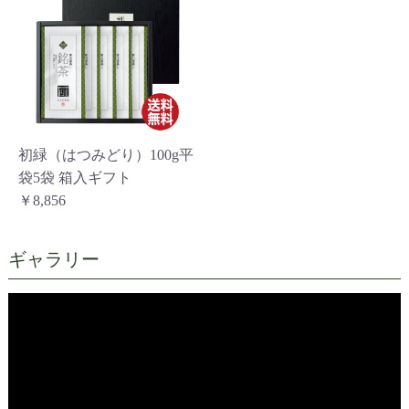
初緑（はつみどり）100g平
袋5袋 箱入ギフト
￥8,856
ギャラリー