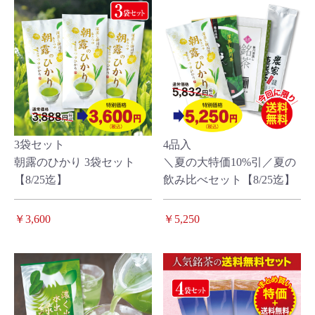
3袋セット
4品入
朝露のひかり 3袋セット
＼夏の大特価10%引／夏の
【8/25迄】
飲み比べセット【8/25迄】
￥3,600
￥5,250