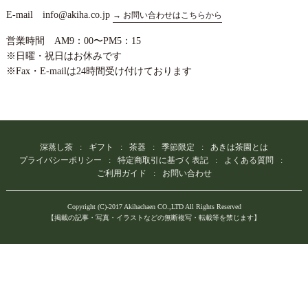
E-mail info@akiha.co.jp
→ お問い合わせはこちらから
営業時間 AM9：00〜PM5：15
※日曜・祝日はお休みです
※Fax・E-mailは24時間受け付けております
深蒸し茶
ギフト
茶器
季節限定
あきは茶園とは
プライバシーポリシー
特定商取引に基づく表記
よくある質問
ご利用ガイド
お問い合わせ
Copyright (C)-2017 Akihachaen CO.,LTD All Rights Reserved
【掲載の記事・写真・イラストなどの無断複写・転載等を禁じます】