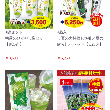
3袋セット
4品入
朝露のひかり 3袋セット
＼夏の大特価10%引／夏の
【8/25迄】
飲み比べセット【8/25迄】
￥3,600
￥5,250