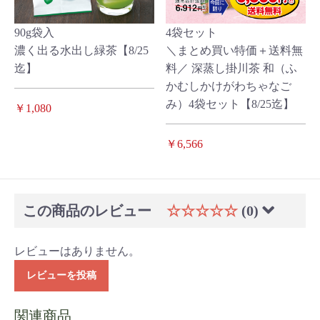
90g袋入
4袋セット
濃く出る水出し緑茶【8/25
＼まとめ買い特価＋送料無
迄】
料／ 深蒸し掛川茶 和（ふ
かむしかけがわちゃなご
み）4袋セット【8/25迄】
￥1,080
￥6,566
この商品のレビュー
☆☆☆☆☆
(0)
レビューはありません。
レビューを投稿