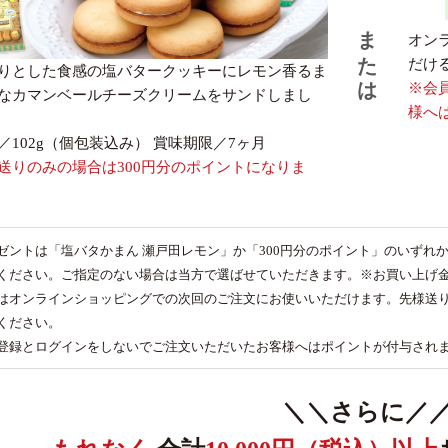
または
オン
だけ
りとした食感の塩バタークッキーにレモン香るま
※会
なカマンベールチーズクリームをサンドしまし
様へ
／102g（個包装込み） 賞味期限／7ヶ月
送りのみの場合は300円分のポイントになりま
ゼントは「塩バタかまん 瀬戸田レモン」か「300円分のポイント」のいずれ
ください。ご指定のない場合は当方で選ばせていただきます。※お買い上げ金
はオンラインショッピングでの次回のご注文にお使いいただけます。先様送り
ください。
登録とログインをしないでご注文いただいたお客様へはポイントが付与され
＼＼さらに／