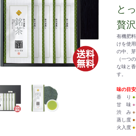
と
贅
有機肥料
けを使用
の中、芽
（一つの
な味と香
す。
味の目安
香 り
●
甘 味
●
渋 み
●
蒸し度
●
火入度
●