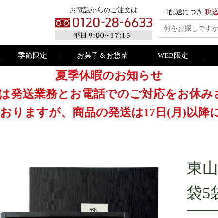
お電話からのご注文は
1配送につき
税込
季節限定
お菓子＆お惣菜
WEB限定
夏季休暇のお知らせ
日(日)は発送業務とお電話でのご対応をお
おりますが、商品の発送は17日(月)以
東山
袋5