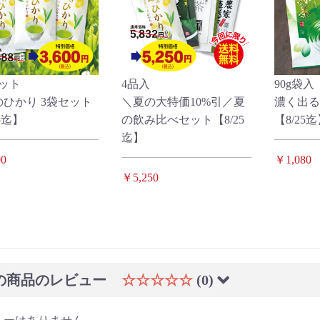
ット
4品入
90g袋入
ひかり 3袋セット
＼夏の大特価10%引／夏
濃く出る
5迄】
の飲み比べセット【8/25
【8/25
迄】
0
￥1,080
￥5,250
の商品のレビュー
☆☆☆☆☆
(0)