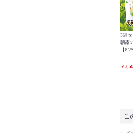
3袋セ
朝露の
【8/2
￥3,60
こ