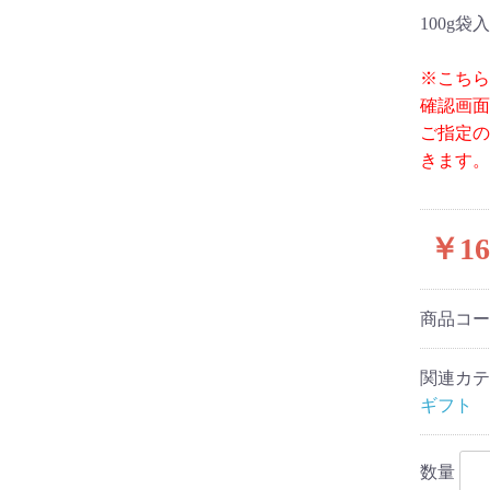
100g袋入
※こちら
確認画面
ご指定の
きます。
￥16
商品コ
関連カテ
ギフト
数量