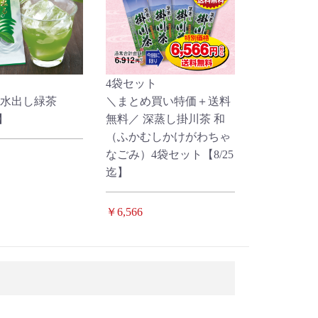
4袋セット
水出し緑茶
＼まとめ買い特価＋送料
迄】
無料／ 深蒸し掛川茶 和
（ふかむしかけがわちゃ
なごみ）4袋セット【8/25
迄】
￥6,566