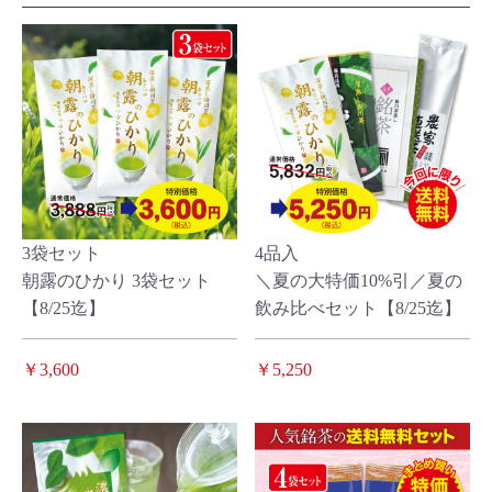
3袋セット
4品入
朝露のひかり 3袋セット
＼夏の大特価10%引／夏の
【8/25迄】
飲み比べセット【8/25迄】
￥3,600
￥5,250