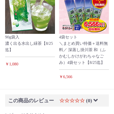
90g袋入
4袋セット
濃く出る水出し緑茶【8/25
＼まとめ買い特価＋送料無
迄】
料／ 深蒸し掛川茶 和（ふ
かむしかけがわちゃなご
み）4袋セット【8/25迄】
￥1,080
￥6,566
この商品のレビュー
☆☆☆☆☆
(0)