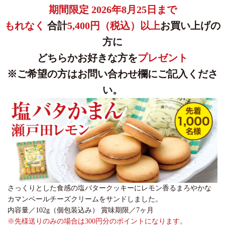
期間限定 2026年8月25日まで
もれなく
合計
5,400円（税込）以上
お買い上げの
方に
どちらかお好きな方を
プレゼント
※ご希望の方はお問い合わせ欄にご記入くださ
い。
さっくりとした食感の塩バタークッキーにレモン香るまろやかな
カマンベールチーズクリームをサンドしました。
内容量／102g（個包装込み） 賞味期限／7ヶ月
※先様送りのみの場合は300円分のポイントになります。