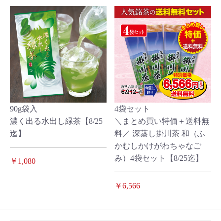
90g袋入
4袋セット
濃く出る水出し緑茶【8/25
＼まとめ買い特価＋送料無
迄】
料／ 深蒸し掛川茶 和（ふ
かむしかけがわちゃなご
み）4袋セット【8/25迄】
￥1,080
￥6,566