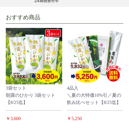
おすすめ商品
3袋セット
4品入
朝露のひかり 3袋セット
＼夏の大特価10%引／夏の
【8/25迄】
飲み比べセット【8/25迄】
￥3,600
￥5,250