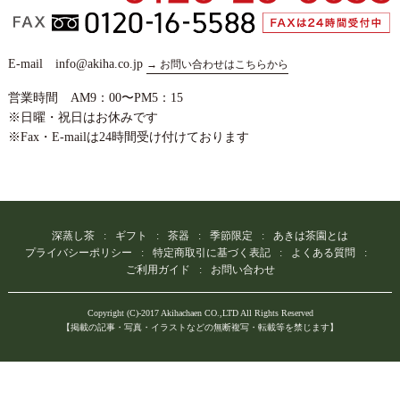
E-mail info@akiha.co.jp
→ お問い合わせはこちらから
営業時間 AM9：00〜PM5：15
※日曜・祝日はお休みです
※Fax・E-mailは24時間受け付けております
深蒸し茶
ギフト
茶器
季節限定
あきは茶園とは
プライバシーポリシー
特定商取引に基づく表記
よくある質問
ご利用ガイド
お問い合わせ
Copyright (C)-2017 Akihachaen CO.,LTD All Rights Reserved
【掲載の記事・写真・イラストなどの無断複写・転載等を禁じます】