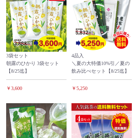
3袋セット
4品入
朝露のひかり 3袋セット
＼夏の大特価10%引／夏の
【8/25迄】
飲み比べセット【8/25迄】
￥3,600
￥5,250