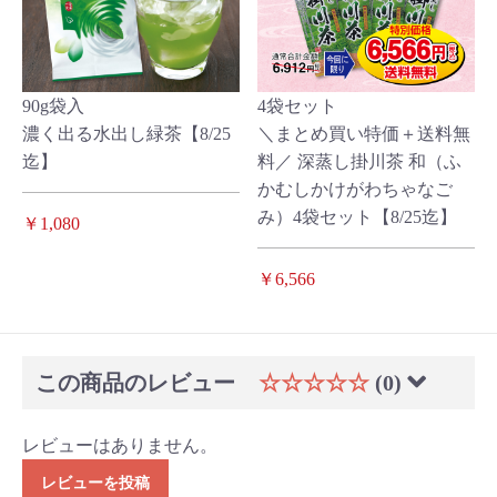
90g袋入
4袋セット
濃く出る水出し緑茶【8/25
＼まとめ買い特価＋送料無
迄】
料／ 深蒸し掛川茶 和（ふ
かむしかけがわちゃなご
み）4袋セット【8/25迄】
￥1,080
￥6,566
この商品のレビュー
☆☆☆☆☆
(0)
レビューはありません。
レビューを投稿